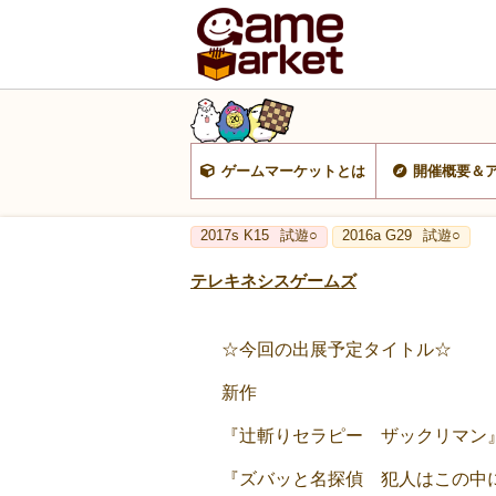
ゲームマーケットとは
開催概要＆
2017s K15
試遊○
2016a G29
試遊○
テレキネシスゲームズ
☆今回の出展予定タイトル☆
新作
『辻斬りセラピー ザックリマン
『ズバッと名探偵 犯人はこの中