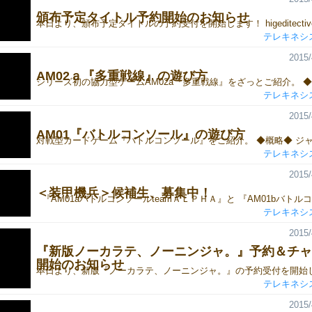
頒布予定タイトル予約開始のお知らせ
テレキネシ
2015/
AM02ａ『多重戦線』の遊び方
テレキネシ
2015/
AM01『バトルコンソール』の遊び方
テレキネシ
2015/
＜装甲機兵＞候補生、募集中！
テレキネシ
2015/
『新版ノーカラテ、ノーニンジャ。』予約＆チャ
開始のお知らせ
テレキネシ
2015/