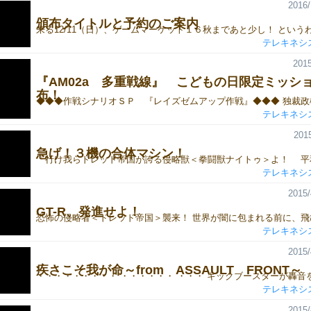
2016/
頒布タイトルと予約のご案内
テレキネシ
2015
『AM02a 多重戦線』 こどもの日限定ミッシ
布！
テレキネシ
2015
急げ！３機の合体マシン！
テレキネシ
2015/
GT-R、発進せよ！
テレキネシ
2015/
疾さこそ我が命～from ASSAULT FRONT～
テレキネシ
2015/