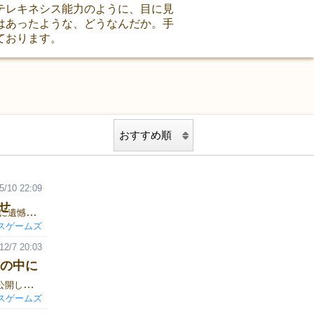
テレキネシス能力のように、目に見
はあったような、どうなんだか。手
ております。
5/10 22:09
せ
ブース番号Ｋ１５ テレキネシスゲームズです。 諸事情により、誠に遺憾ながら 今回のゲームマーケットへの出展を見合わせたいと思います。 楽しみにしてくださっていた皆様、開催準備に奔走してくださった 主催スタッフの皆様には心よりのお詫びを申し上げます。 代表：タカダタダタカ
スゲームズ
12/7 20:03
の中に
ある事件に関し、名探偵たちが披露した＜超推理＞の一部をここに公開します。 事件：密室資産家脅迫事件 探偵Ａの推理： 今日ここにお集まりの皆様ならもう犯人はおわかりでしょう。 そう、セミ男です。彼の大声ならば密室にこもった資産家を 脅迫することなど造作もなかったことでしょう。しかし逆に 資産家の声はセミ男には届かない。待てど暮らせど返事のない 静かすぎる時間に耐えかねたセミ男は、ついうっかり石に 入ってしまったのです。芭蕉の句にもあるでしょう？ 「静けさや 岩にしみ入る セミ男」 探偵Ｂの推理： 犯人はテディベアに成りすまし、資産家のおもちゃ箱に潜んで 密室に入り込んでいたのです。生まれつき毛深い彼だからこそ 出来た荒業ですね。 探偵Ｃの推理： だってコイツ、アノマロカリスの生き残りですもん。 ・・・・・・ 皆さんは、どの＜超推理＞がいちばんキテると感じましたか？ 探偵手帳にすらっと書いて、キテる推理でズバッと解決！ 『ズバッと名探偵 犯人はこの中にいます。』予約受付中！
スゲームズ