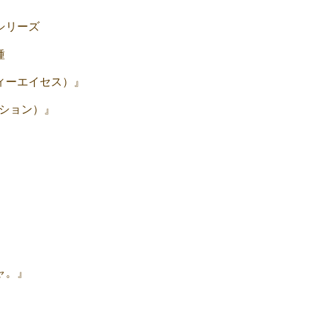
シリーズ
種
ーティーエイセス）』
ザクション）』
ャ。』