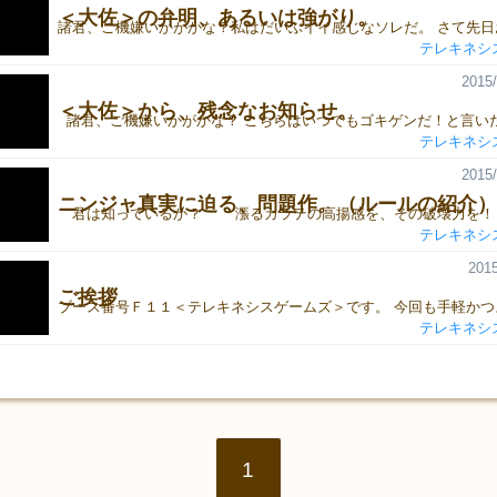
＜大佐＞の弁明、あるいは強がり。
テレキネシ
2015/
＜大佐＞から、残念なお知らせ。
テレキネシ
2015/
ニンジャ真実に迫る、問題作。（ルールの紹介）
テレキネシ
2015
ご挨拶
テレキネシ
1