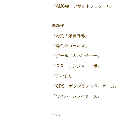
『AM04a アサルトフロント+』
準新作
『激突！爆食野郎』
『爆食☆ガールズ』
『グールズ＆パンチャー』
『ＲＲ レンジャーロボ』
『きのした』
『GPS ガンプラストライカーズ
『ワイバーンライダーズ』
定番