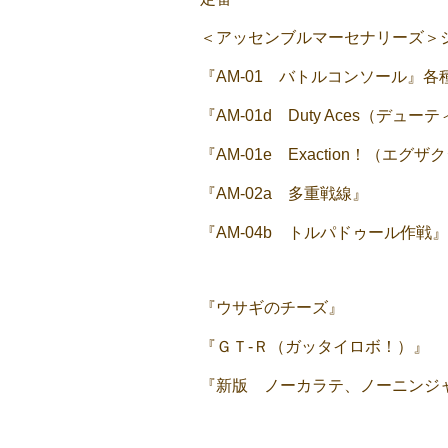
＜アッセンブルマーセナリーズ＞
『AM-01 バトルコンソール』各
『AM-01d Duty Aces（デュ
『AM-01e Exaction！（エグ
『AM-02a 多重戦線』
『AM-04b トルパドゥール作戦』
『ウサギのチーズ』
『ＧＴ-Ｒ（ガッタイロボ！）』
『新版 ノーカラテ、ノーニンジ