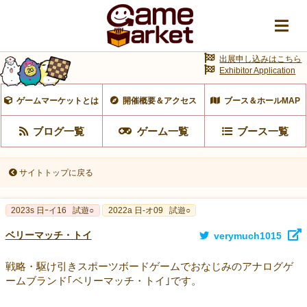
出展申し込みはこちら
Exhibitor Application
ゲームマーケットとは
開催概要＆アクセス
ブース＆ホールMAP
ブログ一覧
ゲーム一覧
ブース一覧
サイトトップに戻る
2023s 日ｰイ16
試遊○
2022a 日-オ09
試遊○
ベリーマッチ・トイ
verymuch1015
戦略・駆け引きスポーツボードゲームでおなじみのアナログゲ
ームブランド｢ベリーマッチ・トイ｣です。