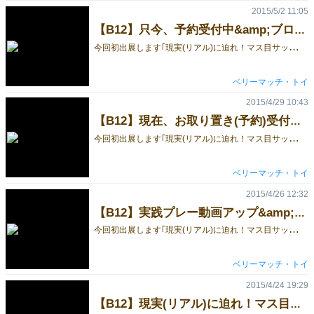
2015/5/2 11:05
【B12】只今、予約受付中&amp;ブログも毎日更新中
今
回初出展します｢現実(リアル)に迫れ！マス目サッカー・タクティクス｣です。 将棋的に駒を動かすボードゲームでありながら、リアルサッカーへの追求ということで、ちゃんとセットプレーまで対応しています。 ルール説明や制作秘話など記したブログにて解説していますので、是非ご覧ください。GMまでは毎日更新します。 その他、プレーを通じて、どのようなゲームか知って頂こうと、実践プレー動画をアップしています。また、ウェブサイトでもゲームガイドのYoutube動画をいくつかアップしていますので見てみてください。 GM当日、ゲームを確実にゲットして頂くため、商品のお取り置き(予約)を受付中です。お名前と個数をtoy@verymuch.orgまでお知らせください。価格はGM特価2500円です。当日は4時までのお取り置きとなります。
ベリーマッチ・トイ
2015/4/29 10:43
【B12】現在、お取り置き(予約)受付中です。
今
回初出展します｢現実(リアル)に迫れ！マス目サッカー・タクティクス｣です。 プレーを通じて、どのようなゲームか知って頂こうと、実践プレー動画をアップしました。その他、ウェブサイトにて、ゲームガイドのYoutube動画をいくつかアップしていますので見てみてください。 また、GM当日、ゲームを確実にゲットして頂くため、商品のお取り置き(予約)を受付中です。お名前と個数をtoy@verymuch.orgまでお知らせください。価格はGM特価2500円です。当日は4時までのお取り置きとなります。 ゲームの解説や制作秘話など記したブログも毎日更新していますので、是非ご覧ください。
ベリーマッチ・トイ
2015/4/26 12:32
【B12】実践プレー動画アップ&amp;予約受付開始
今
回初出展します｢現実(リアル)に迫れ！マス目サッカー・タクティクス｣です。 プレーを通じて、どのようなゲームか知って頂こうと、実践プレー動画をアップしました。 また、GM当日、ゲームを確実にゲットして頂くため、商品のお取り置き(予約)受付を開始しました。お名前と個数をtoy@verymuch.orgまでお知らせください。価格はGM特価2500円です。当日は4時までのお取り置きとなります。 その他、ゲームの解説などブログを毎日更新していますので、是非ご覧ください。 ウェブサイトにて、ゲームガイドのYoutube動画もアップしていますので見てみてください。
ベリーマッチ・トイ
2015/4/24 19:29
【B12】現実(リアル)に迫れ！マス目サッカー・タクティクス