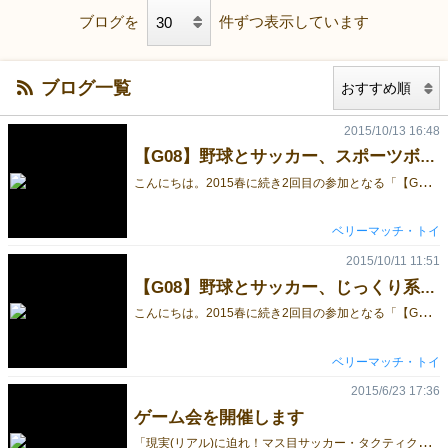
ブログを
件ずつ表示しています
ブログ一覧
2015/10/13 16:48
【G08】野球とサッカー、スポーツボードゲームをじっくりと遊んでみませんか？
こ
んにちは。2015春に続き2回目の参加となる「【G08】ベリーマッチ・トイ」です。 前回に引き続き販売する｢現実(リアル)に迫れ！マス目サッカー・タクティクス｣では、ルールを、よりリアルに迫るため一部改定しています。また、今回購入いただいた方や すでにご購入いただいている方には初登場の拡張カードを無料進呈しますので、前回のGM、ゲームショップ等でご購入いただいている方はお声掛けください。 《拡張カード》これまで、選手全員同じ個性(能力)でアブストラクトの要素が強かった本ゲームですが、ドリブラーやパサーなど各チーム3人ずつ際立つ能力を持つスペシャリストをチームに加えられるようになりました。 今回、野球とサッカー、じっくり対戦型の戦術的スポーツボードゲームを2本出品します。今回は体験卓がありますので、お気軽に遊んでいただき、気に入っていただけたら嬉しいです。 ウェブサイト、ブログもぜひ見てみてください。
ベリーマッチ・トイ
2015/10/11 11:51
【G08】野球とサッカー、じっくり系ボードゲームを出品
こ
んにちは。2015春に続き2回目の参加となる「【G08】ベリーマッチ・トイ」です。 今回はマス目スポーツボドゲシリーズの第2弾｢現実(リアル)に迫れ！マス目野球・エキサイト｣を新発売します。ウェブサイト、ブログにて詳しいルール説明をしていますので、ぜひ見てみてください。 また、前回に引き続き｢現実(リアル)に迫れ！マス目サッカー・タクティクス｣も販売。ルールを、よりリアルに迫るため一部改定しています。今回購入者や以前からの所有者には初登場の拡張カードを無料進呈しますので、お声掛けください。 じっくり対戦型スポーツボードゲームを2本出品します。今回は体験卓がありますので、お気軽に遊んでいただけたら！ブログも日々更新していますのでチェックしてみてください。
ベリーマッチ・トイ
2015/6/23 17:36
ゲーム会を開催します
「
現実(リアル)に迫れ！マス目サッカー・タクティクス」です。ゲームマーケット2015春では、ありがとうございました。 7月初旬に、初のゲーム会を開催します。詳細はブログにてご案内していますので、是非ご覧ください。 ご購入頂いた方で、プレーヤー同士腕を競いたいという方や、よく知らないけど、将棋とサッカーが好きだからどんなゲームか試してみたいという方がいらっしゃいましたら、お気軽にご参加頂けたらと思います。