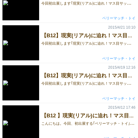
今
回初出展します｢現実(リアル)に迫れ！マス目サッカー・タクティクス｣です。 当日に向け、スタッフTシャツを作りました。スタッフといっても個人事務所で私１人のため、トイレ時の店番要員として家族同伴で行くので、ファミリーTシャツといった感じですがf(^_^; その他、ゲームの解説などブログを毎日更新していますので、是非ご覧ください。 ウェブサイトにて、ゲームガイドのYoutube動画もアップしていますので見てみてください。
ベリーマッチ・トイ
2015/4/21 10:10
【B12】現実(リアル)に迫れ！マス目サッカー・タクティクス
今
回初出展します｢現実(リアル)に迫れ！マス目サッカー・タクティクス｣です。 普段、サイコロを振って、その目を当てるというだけのことで、そんなに盛り上がれるでしょうか？ でも、これにサッカーのPKの要素が加わると、あら不思議。大の大人が一喜一憂できるんです。 是非たくさんの人にリアルサッカーに迫るゲーム展開を楽しんで頂きたいです。 その他、ゲームの解説などブログを毎日更新していますので、是非ご覧ください。 ウェブサイトにて、ゲームガイドのYoutube動画もアップしていますので見てみてください。
ベリーマッチ・トイ
2015/4/19 12:16
【B12】現実(リアル)に迫れ！マス目サッカー・タクティクス
今
回初出展します｢現実(リアル)に迫れ！マス目サッカー・タクティクス｣です。 このサッカーボードゲームの特徴は、実際のサッカー同様、選手が自分の意思だけでできる行為(移動する事、チャージやパスをしたいと思う事)は自分の意思だけででき、それに成否が関わってくる場合はサイコロに委ねられるところかと思います。 実際のサッカーも、チャージしても相手があることなので必ずボールを奪えるわけではないですし、パスだって、自分の意思通りの距離感で必ず蹴れるわけではありませんので、その辺りをルールに反映しています。。 その他、ゲームの解説などブログを毎日更新していますので、是非ご覧ください。 ウェブサイトにて、ゲームガイドのYoutube動画もアップしていますので見てみてください。
ベリーマッチ・トイ
2015/4/12 17:46
【B12 】現実(リアル)に迫れ！マス目サッカー・タクティクス
こ
んにちは。今回、初出展する｢ベリーマッチ・トイ｣です。サッカーと将棋好きならハマれるサッカーボードゲーム｢現実(リアル)に迫れ！マス目サッカー・タクティクス｣を創りました！リアルさながらのゲーム展開と対局ゲームの熟考感を堪能出来ることと思います。狙い通りのパスが通った時は快感です。ウェブサイトにルール説明動画をアップしました。ぜひ！