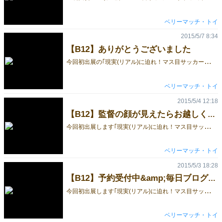
ベリーマッチ・トイ
2015/5/7 8:34
【B12】ありがとうございました
今
回初出展の｢現実(リアル)に迫れ！マス目サッカー・タクティクス｣です。 売れっ子ブースとは雲泥の差でしたが、それでも熱心に説明を聞いていただいたり、購入してくれた方がいたこと、大変感謝しております。勉強になることが多かったです。 今後も継続的に販売はしていきますので、ご興味お持ちいただけたらウェブサイトやブログ、Youtube動画を見てみてください。 ありがとうございました！
ベリーマッチ・トイ
2015/5/4 12:18
【B12】監督の顔が見えたらお越しください
今
回初出展します｢現実(リアル)に迫れ！マス目サッカー・タクティクス｣です。パッケージイラストの看板パネルを立てますので、監督の顔が見えたらぜひお気軽にお越しください。 将棋的に駒を動かす戦術要素と、サイコロに委ねる運の要素が融合した11人×11人のリアル感追求型サッカーボードゲームです。 ゲーム解説や制作秘話など記したブログを毎日更新していますのでぜひご覧ください。 その他、プレーを通じて、どのようなゲームか知って頂こうと、実践プレー動画をアップしています。また、ウェブサイトでもゲームガイドのYoutube動画をいくつかアップしていますので見てみてください。 GM当日、ゲームを確実にゲットして頂くための商品お取り置き(予約)を受け付けておりますが、本日4日の夜9時に締め切らせていただきます。お名前と個数をtoy@verymuch.orgまでお知らせください。価格はGM特価2500円です。当日は4時までのお取り置きとなります。
ベリーマッチ・トイ
2015/5/3 18:28
【B12】予約受付中&amp;毎日ブログ更新中
今
回初出展します｢現実(リアル)に迫れ！マス目サッカー・タクティクス｣は、ボードゲームでありながら、リアルサッカー同様、ファウルまでできちゃいます。ルール違反を許容したゲームです。 ルール説明や制作秘話など記したブログにて解説していますので、是非ご覧ください。GMまでは毎日更新します。 その他、プレーを通じて、どのようなゲームか知って頂こうと、実践プレー動画をアップしています。また、ウェブサイトでもゲームガイドのYoutube動画をいくつかアップしていますので見てみてください。 GM当日、ゲームを確実にゲットして頂くため、商品のお取り置き(予約)を受付中です。お名前と個数をtoy@verymuch.orgまでお知らせください。価格はGM特価2500円です。当日は4時までのお取り置きとなります。
ベリーマッチ・トイ