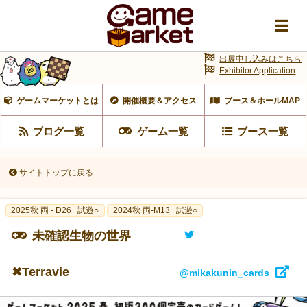
出展申し込みはこちら
Exhibitor Application
ゲームマーケットとは
開催概要＆アクセス
ブース＆ホールMAP
ブログ一覧
ゲーム一覧
ブース一覧
サイトトップに戻る
2025秋 両 - D26
試遊○
2024秋 両-M13
試遊○
未確認生物の世界
✖︎Terravie
@mikakunin_cards