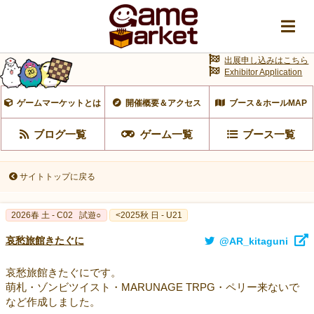
出展申し込みはこちら
Exhibitor Application
ゲームマーケットとは
開催概要＆アクセス
ブース＆ホールMAP
ブログ一覧
ゲーム一覧
ブース一覧
サイトトップに戻る
2026春 土 - C02
試遊○
<2025秋 日 - U21
哀愁旅館きたぐに
@AR_kitaguni
哀愁旅館きたぐにです。
萌札・ゾンビツイスト・MARUNAGE TRPG・ペリー来ないで
など作成しました。