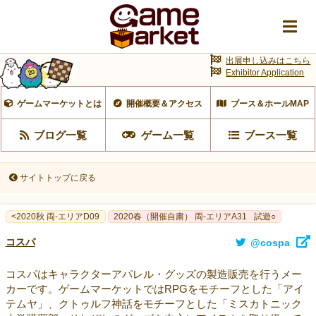
出展申し込みはこちら
Exhibitor Application
ゲームマーケットとは
開催概要＆アクセス
ブース＆ホールMAP
ブログ一覧
ゲーム一覧
ブース一覧
サイトトップに戻る
<2020秋 両-エリアD09
2020春（開催自粛） 両-エリアA31
試遊○
コスパ
@cospa
コスパはキャラクターアパレル・グッズの製造販売を行うメー
カーです。ゲームマーケットではRPGをモチーフとした「アイ
テムヤ」、クトゥルフ神話をモチーフとした「ミスカトニック