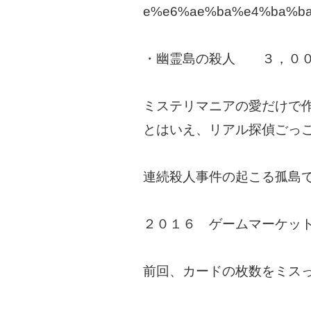
e%e6%ae%ba%e4%ba%ba
・幽霊島の殺人 ３，０
ミステリマニアの愛だけで作
とはいえ、リアル探偵ごっ
連続殺人事件の起こる孤島
２０１６ ゲームマーケッ
前回、カードの枚数をミス