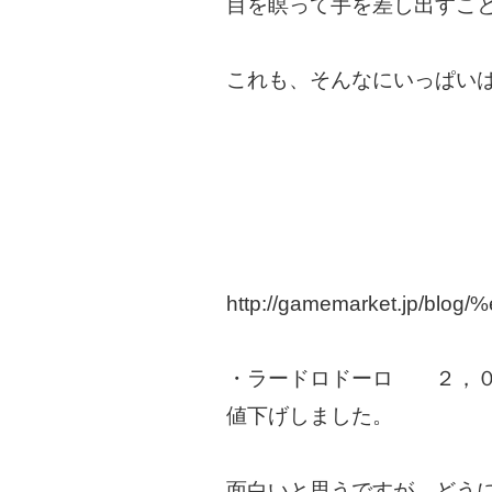
目を瞑って手を差し出すこ
これも、そんなにいっぱい
http://gamemarket.jp/b
・ラードロドーロ ２，
値下げしました。
面白いと思うですが、どう