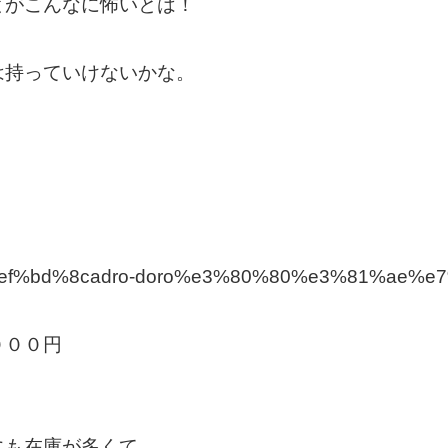
とがこんなに怖いとは！
は持っていけないかな。
log/%ef%bd%8cadro-doro%e3%80%80%e3%81%ae
０００円
にも在庫が多くて。