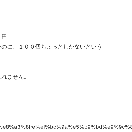
０円
たのに、１００個ちょっとしかないという。
しれません。
game/%e8%a3%8fre%ef%bc%9a%e5%b9%bd%e9%9