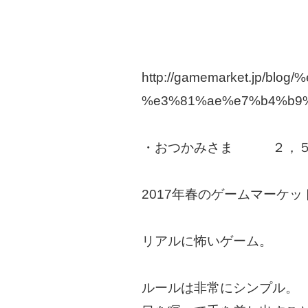
http://gamemarket.jp/
%e3%81%ae%e7%b4%b9%
・おつかみさま ２，５
2017年春のゲームマーケ
リアルに怖いゲーム。
ルールは非常にシンプル。