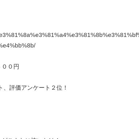
blog/%e3%81%8a%e3%81%a4%e3%81%8b%e3%81%
e4%bb%8b/
００円
ット、評価アンケート２位！