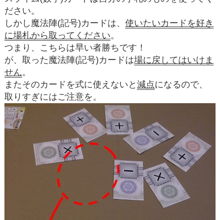
ださい。
しかし魔法陣(記号)カードは、
使いたいカードを好き
に
場札から
取ってください
。
つまり、こちらは早い者勝ちです！
が、取った魔法陣(記号)カードは
場に戻してはいけま
せん
。
またそのカードを式に使えないと
減点
になるので、
取りすぎにはご注意を。