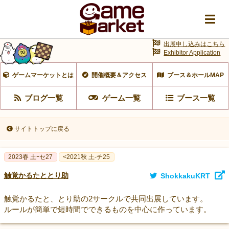
出展申し込みはこちら
Exhibitor Application
ゲームマーケットとは
開催概要＆アクセス
ブース＆ホールMAP
ブログ一覧
ゲーム一覧
ブース一覧
サイトトップに戻る
2023春 土ｰセ27
<2021秋 土-チ25
触覚かるたととり助
ShokkakuKRT
触覚かるたと、とり助の2サークルで共同出展しています。
ルールが簡単で短時間でできるものを中心に作っています。