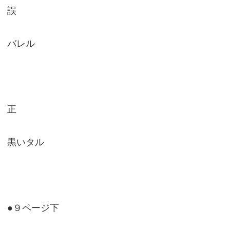
誤
バレル
正
黒いタル
●９ページ下