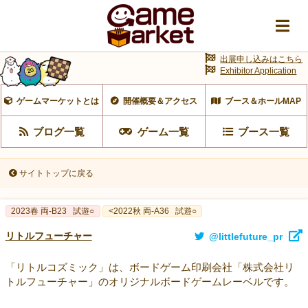
出展申し込みはこちら
Exhibitor Application
ゲームマーケットとは
開催概要＆アクセス
ブース＆ホールMAP
ブログ一覧
ゲーム一覧
ブース一覧
サイトトップに戻る
2023春 両‐B23
試遊○
<2022秋 両-A36
試遊○
リトルフューチャー
@littlefuture_pr
「リトルコズミック」は、ボードゲーム印刷会社「株式会社リ
トルフューチャー」のオリジナルボードゲームレーベルです。