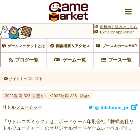
出展申し込みはこちら
Exhibitor Application
ゲームマーケットとは
開催概要＆アクセス
ブース＆ホールMAP
ブログ一覧
ゲーム一覧
ブース一覧
サイトトップに戻る
2023春 両‐B23
試遊○
<2022秋 両-A36
試遊○
リトルフューチャー
@littlefuture_pr
「リトルコズミック」は、ボードゲーム印刷会社「株式会社リ
トルフューチャー」のオリジナルボードゲームレーベルです。