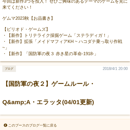
今回は新作3つを投入！ ぜひご興味のあるテーマのゲームを見に
来てください！
ゲムマ2023秋【お品書き】
【ピリオド・ゲームズ】
・【新作】トリテライク採掘ゲーム「ステラディガ！」
・【新作】拡張「メイドマフィアKH ~ ハコダテ乗っ取り作戦
~」
・【新作】「国防軍の夜３ 赤き星の革命-1918-」
2018/4/1 20:00
ブログ
【国防軍の夜２】ゲームルール・
Q&amp;A・エラッタ(04/01更新)
このブースのブログ一覧に戻る