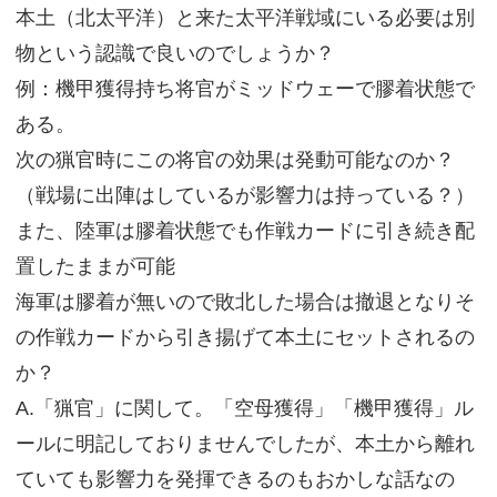
本土（北太平洋）と来た太平洋戦域にいる必要は別
物という認識で良いのでしょうか？
例：機甲獲得持ち将官がミッドウェーで膠着状態で
ある。
次の猟官時にこの将官の効果は発動可能なのか？
（戦場に出陣はしているが影響力は持っている？）
また、陸軍は膠着状態でも作戦カードに引き続き配
置したままが可能
海軍は膠着が無いので敗北した場合は撤退となりそ
の作戦カードから引き揚げて本土にセットされるの
か？
A.「猟官」に関して。「空母獲得」「機甲獲得」ル
ールに明記しておりませんでしたが、本土から離れ
ていても影響力を発揮できるのもおかしな話なの