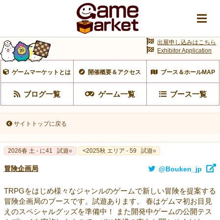
出展申し込みはこちら
Exhibitor Application
ゲームマーケットとは
開催概要＆アクセス
ブース＆ホールMAP
ブログ一覧
ゲーム一覧
ブース一覧
サイトトップに戻る
2026春 土 - に41
試遊○
<2025秋 エリア - 59
試遊○
冒険企画局
@Bouken_jp
TRPGをはじめ様々なジャンルのゲームで新しい冒険を提案する
冒険企画局のブースです。試遊あります。 春はゲムマ初お目見
えのスペシャルグッズを準備中！ また開発中ゲームの公開テス