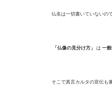
仏名は一切書いていないの
「仏像の見分け方」
は
一般
そこで真言カルタの宣伝も