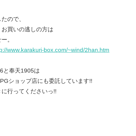
したので、
、お買いの逃しの方は
せー。
tp://www.karakuri-box.com/~wind/2han.htm
6と奉天1905は
PGショップ店にも委託しています!!
に行ってくださいっ!!