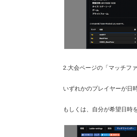
2.大会ページの「マッチフ
いずれかのプレイヤーが日
もしくは、自分が希望日時