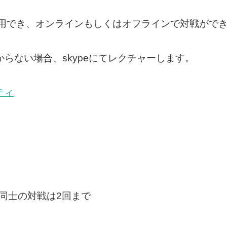
利用でき、オンラインもしくはオフラインで対戦がで
がわからない場合、skypeにてレクチャーします。
ニティ
同士の対戦は2回まで