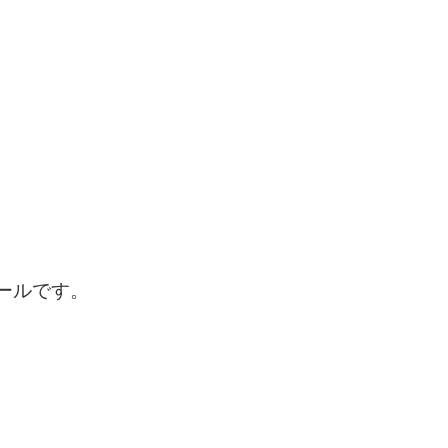
ールです。