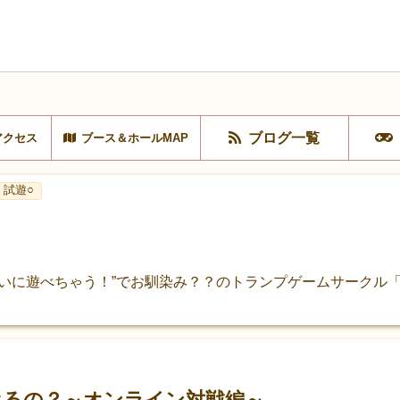
ブログ一覧
アクセス
ブース＆ホールMAP
試遊○
に遊べちゃう！”でお馴染み？？のトランプゲームサークル「Bla
で遊べるの？～オンライン対戦編～