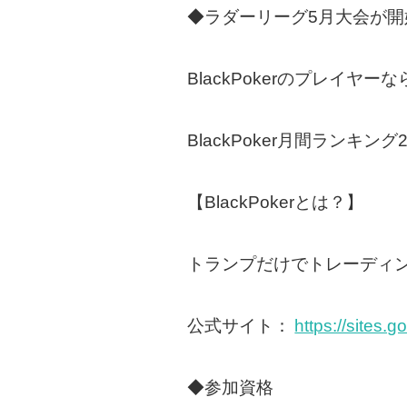
◆ラダーリーグ5月大会が
BlackPokerのプレイ
BlackPoker月間ランキング
【BlackPokerとは？】
トランプだけでトレーディ
公式サイト：
https://sites.
◆参加資格