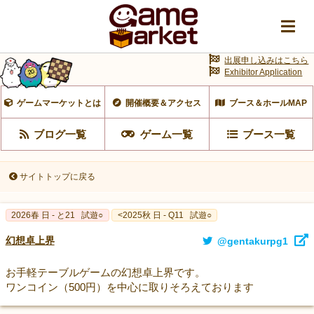
出展申し込みはこちら
Exhibitor Application
ゲームマーケットとは
開催概要＆アクセス
ブース＆ホールMAP
ブログ一覧
ゲーム一覧
ブース一覧
サイトトップに戻る
2026春 日 - と21
試遊○
<2025秋 日 - Q11
試遊○
幻想卓上界
@gentakurpg1
お手軽テーブルゲームの幻想卓上界です。
ワンコイン（500円）を中心に取りそろえております