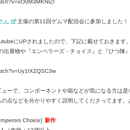
watch?v=xO0M3MKNlZI
さん
主催の第11回ゲムマ配信会に参加しました！
がYoutubeにUPされましたので、下記に載せておきます
ムマ当日の出展物や『エンペラーズ・チョイス』と『ひつ
/watch?v=Uy1IXZQSC3w
ビューで、コンポーネントや箱などが気になる方は是
ムの点などを分かりやすく説明してくださってます。
rors Choice)
新作