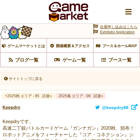
出展申し込みはこちら
Exhibitor Application
ゲームマーケットとは
開催概要＆アクセス
ブース＆ホールMAP
ブログ一覧
ゲーム一覧
ブース一覧
サイトトップに戻る
<2025秋 エリア - 85
試遊○
2025春 エリア - 08
試遊○
Keepdry
@keepdry88
Keepdryです。
高速二丁銃バトルカードゲーム『ガンナガン』2020秋、頒布！
ロボットアニメをフィーチャーした『コア・コネクション』シ