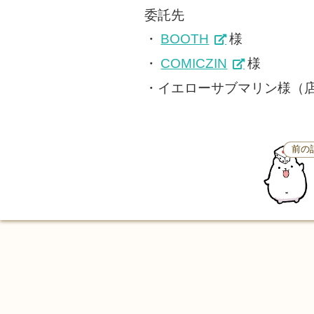
委託先
・
BOOTH
様
・
COMICZIN
様
・イエローサブマリン様（
前の