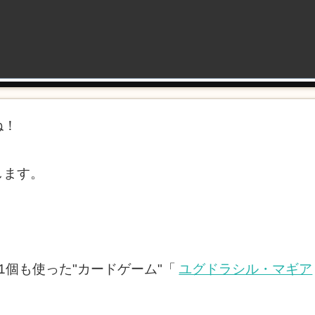
ね！
します。
1個も使った"カードゲーム"「
ユグドラシル・マギア