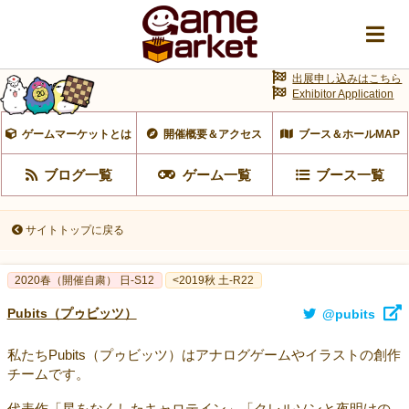
出展申し込みはこちら
Exhibitor Application
ゲームマーケットとは
開催概要＆アクセス
ブース＆ホールMAP
ブログ一覧
ゲーム一覧
ブース一覧
サイトトップに戻る
2020春（開催自粛） 日-S12
<2019秋 土-R22
Pubits（プゥビッツ）
@pubits
私たちPubits（プゥビッツ）はアナログゲームやイラストの創作
チームです。
代表作「星をなくしたキャロテイン」「クレルソンと夜明けの