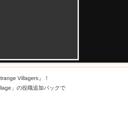
ge Villagers』！
the village」の役職追加パックで