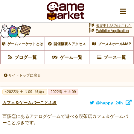
出展申し込みはこちら
Exhibitor Application
ゲームマーケットとは
開催概要＆アクセス
ブース＆ホールMAP
ブログ一覧
ゲーム一覧
ブース一覧
サイトトップに戻る
<2022秋 土-ヌ09
試遊○
2022春 土-キ09
カフェ＆ゲームバーことぶき
@happy_24h
西荻窪にあるアナログゲームで遊べる喫茶店カフェ＆ゲームバ
ーことぶきです。