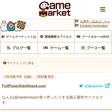
出展申し込みはこちら
Exhibitor Application
ゲームマーケットとは
開催概要＆アクセス
ブース＆ホールMAP
ブログ一覧
ゲーム一覧
ブース一覧
サイトトップに戻る
<2016秋 P05
試遊○
2016春 B15
FullPowerSideAttack.com
@fpsacom
なんも(@nanimosa)が色々作ったりする個人製作サークルで
す。