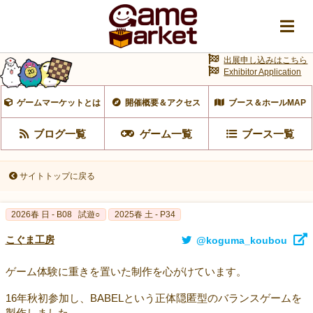
出展申し込みはこちら
Exhibitor Application
ゲームマーケットとは
開催概要＆アクセス
ブース＆ホールMAP
ブログ一覧
ゲーム一覧
ブース一覧
サイトトップに戻る
2026春 日 - B08
試遊○
2025春 土 - P34
こぐま工房
@koguma_koubou
ゲーム体験に重きを置いた制作を心がけています。
16年秋初参加し、BABELという正体隠匿型のバランスゲームを
製作しました。