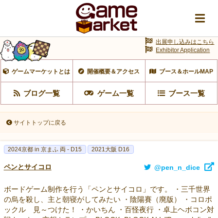
出展申し込みはこちら
Exhibitor Application
ゲームマーケットとは
開催概要＆アクセス
ブース＆ホールMAP
ブログ一覧
ゲーム一覧
ブース一覧
サイトトップに戻る
2024京都 in 京まふ 両 - D15
2021大阪 D16
ペンとサイコロ
@pen_n_dice
ボードゲーム制作を行う「ペンとサイコロ」です。 ・三千世界
の烏を殺し、主と朝寝がしてみたい ・陰陽賽（廃版） ・コロポ
ックル 見～つけた！ ・かいちん ・百怪夜行 ・卓上ヘボコン対