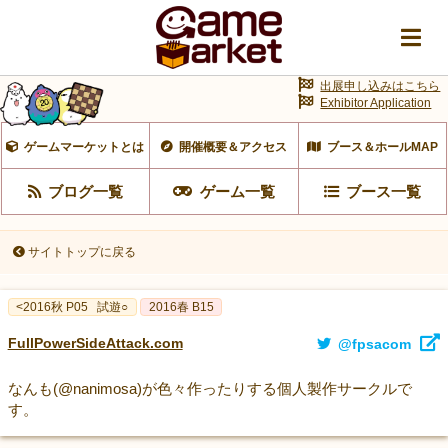
出展申し込みはこちら
Exhibitor Application
ゲームマーケットとは
開催概要＆アクセス
ブース＆ホールMAP
ブログ一覧
ゲーム一覧
ブース一覧
サイトトップに戻る
<2016秋 P05
試遊○
2016春 B15
FullPowerSideAttack.com
@fpsacom
なんも(@nanimosa)が色々作ったりする個人製作サークルで
す。