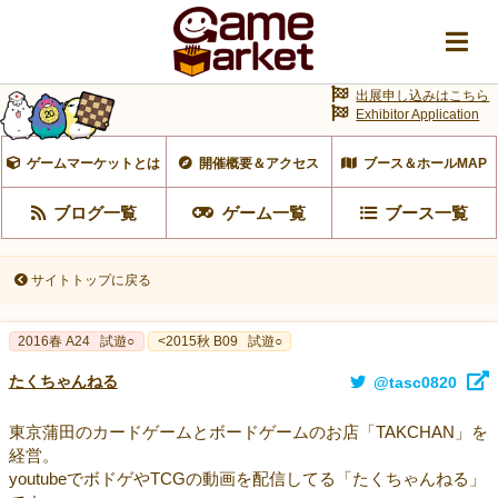
出展申し込みはこちら
Exhibitor Application
ゲームマーケットとは
開催概要＆アクセス
ブース＆ホールMAP
ブログ一覧
ゲーム一覧
ブース一覧
サイトトップに戻る
2016春 A24
試遊○
<2015秋 B09
試遊○
たくちゃんねる
@tasc0820
東京蒲田のカードゲームとボードゲームのお店「TAKCHAN」を
経営。
youtubeでボドゲやTCGの動画を配信してる「たくちゃんねる」