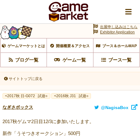
出展申し込みはこちら
Exhibitor Application
ゲームマーケットとは
開催概要＆アクセス
ブース＆ホールMAP
ブログ一覧
ゲーム一覧
ブース一覧
サイトトップに戻る
<2017秋 日-G072
試遊○
<2016秋 J31
試遊○
なぎさボックス
@NagisaBox
2017秋ゲムマ2日目12/3に参加いたします。
新作「うそつきオークション」500円