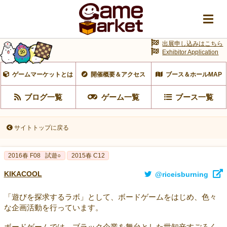
出展申し込みはこちら
Exhibitor Application
ゲームマーケットとは
開催概要＆アクセス
ブース＆ホールMAP
ブログ一覧
ゲーム一覧
ブース一覧
サイトトップに戻る
2016春 F08
試遊○
2015春 C12
KIKACOOL
@riceisburning
「遊びを探求するラボ」として、ボードゲームをはじめ、色々
な企画活動を行っています。
ボードゲームでは、ブラック企業を舞台とした世知辛すごろく