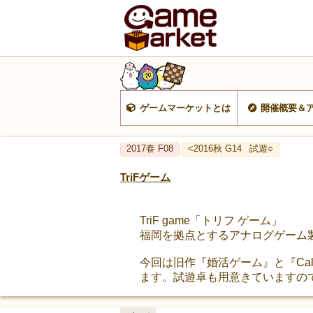
ゲームマーケットとは
開催概要＆
2017春 F08
<2016秋 G14
試遊○
TriFゲーム
TriF game「トリフ ゲーム」
福岡を拠点とするアナログゲーム製
今回は旧作『婚活ゲーム』と『Ca
ます。試遊卓も用意きていますの