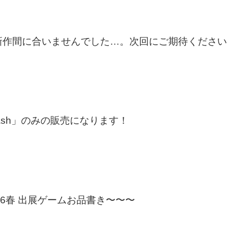
新作間に合いませんでした…。次回にご期待ください
lash」のみの販売になります！
16春 出展ゲームお品書き〜〜〜