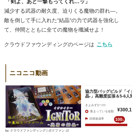
「剣よ、あと一撃もってくれ…ッ」
減少する武器の耐久度、迫りくる魔物の群れ―。
敵を倒して手に入れた”結晶”の力で武器を強化し
て、仲間とともに全ての魔物を殲滅せよ！
クラウドファウンディングのページは
こちら
ニコニコ動画
by
クラウドファンディング | ボドファン