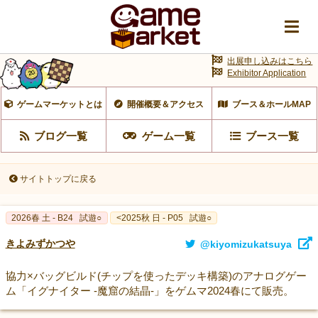
出展申し込みはこちら
Exhibitor Application
ゲームマーケットとは
開催概要＆アクセス
ブース＆ホールMAP
ブログ一覧
ゲーム一覧
ブース一覧
サイトトップに戻る
2026春 土 - B24
試遊○
<2025秋 日 - P05
試遊○
きよみずかつや
@kiyomizukatsuya
協力×バッグビルド(チップを使ったデッキ構築)のアナログゲー
ム「イグナイター -魔窟の結晶-」をゲムマ2024春にて販売。