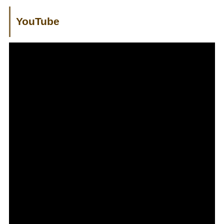
YouTube