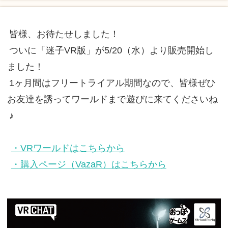
皆様、お待たせしました！
ついに「迷子VR版」が5/20（水）より販売開始し
ました！
1ヶ月間はフリートライアル期間なので、皆様ぜひ
お友達を誘ってワールドまで遊びに来てくださいね
♪
・VRワールドはこちらから
・購入ページ（VazaR）はこちらから