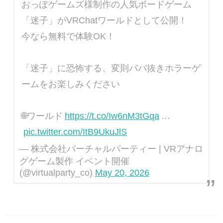
おっぽゲームズ様制作の人気ボードゲーム
「迷子」がVRChatワールドとして公開！
今なら無料で体験OK！
「迷子」に恐怖する、変則ババ抜きホラーゲ
ームをお楽しみください
🌐ワールド
https://t.co/Iw6nM3tGqa
…
pic.twitter.com/ItB9UkuJlS
— 株式会社バーチャルパーティー | VRアナロ
グゲーム製作 イベント開催
(@virtualparty_co)
May 20, 2026