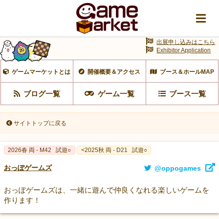
出展申し込みはこちら
Exhibitor Application
ゲームマーケットとは
開催概要＆アクセス
ブース＆ホールMAP
ブログ一覧
ゲーム一覧
ブース一覧
サイトトップに戻る
2026春 両 - M42
試遊○
<2025秋 両 - D21
試遊○
おっぽゲームズ
@oppogames
おっぽゲームズは、一緒に遊んで仲良くなれる楽しいゲームを
作ります！