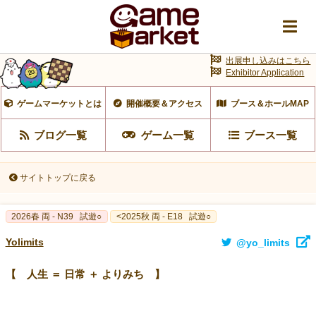
出展申し込みはこちら
Exhibitor Application
ゲームマーケットとは
開催概要＆アクセス
ブース＆ホールMAP
ブログ一覧
ゲーム一覧
ブース一覧
サイトトップに戻る
2026春 両 - N39
試遊○
<2025秋 両 - E18
試遊○
Yolimits
@yo_limits
【 人生 ＝ 日常 ＋ よりみち 】