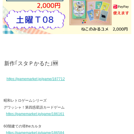
新作｢スタＰかるた｣🆕
https://gamemarket.jp/game/187712
昭和レトロゲームシリーズ
グワッシャ！第四惑星語カードゲーム
https://gamemarket.jp/game/186161
60階建ての塔theカルタ
https://gamemarket.jp/game/186584