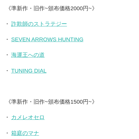
《準新作・旧作~頒布価格2000円~》
・
詐欺師のストラテジー
・
SEVEN ARROWS HUNTING
・
海運王への道
・
TUNING DIAL
《準新作・旧作~頒布価格1500円~》
・
カメレオセロ
・
箱庭のマナ