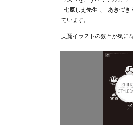
七原しえ先生
、
あきづき
ています。
美麗イラストの数々が気に