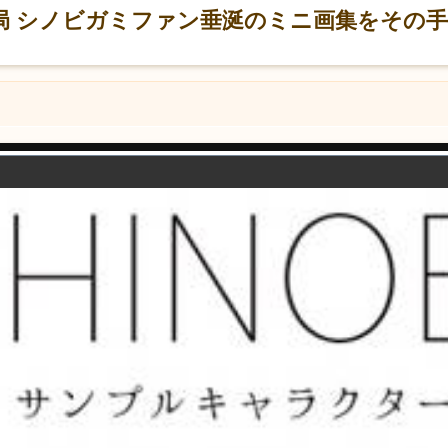
険企画局 シノビガミファン垂涎のミニ画集をその