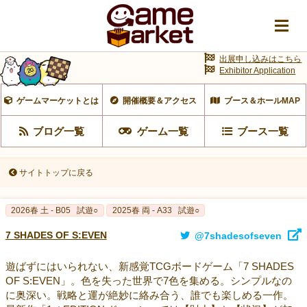
出展申し込みはこちら
Exhibitor Application
ゲームマーケットとは
開催概要＆アクセス
ブース＆ホールMAP
ブログ一覧
ゲーム一覧
ブース一覧
サイトトップに戻る
2026春 土 - B05
試遊○
2025春 両 - A33
試遊○
7 SHADES OF S:EVEN
@7shadesofseven
遊ばずにはいられない、新感覚TCGボードゲーム「7 SHADES
OF S:EVEN」。色を失った世界で7色を集める。シンプルなの
に奥深い。戦略と運が絶妙に絡み合う、誰でも楽しめる一作。