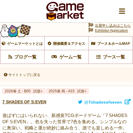
出展申し込みはこちら
Exhibitor Application
ゲームマーケットとは
開催概要＆アクセス
ブース＆ホールMAP
ブログ一覧
ゲーム一覧
ブース一覧
サイトトップに戻る
2026春 土 - B05
試遊○
2025春 両 - A33
試遊○
7 SHADES OF S:EVEN
@7shadesofseven
遊ばずにはいられない、新感覚TCGボードゲーム「7 SHADES
OF S:EVEN」。色を失った世界で7色を集める。シンプルなの
に奥深い。戦略と運が絶妙に絡み合う、誰でも楽しめる一作。