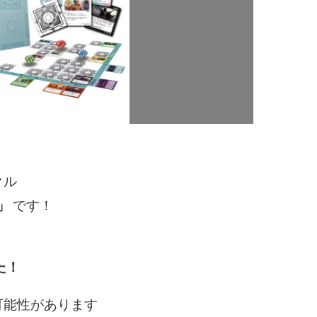
クル
N」
です！
た！
可能性があります