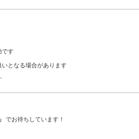
効です
扱いとなる場合があります
す
N」
でお待ちしています！