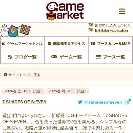
出展申し込みはこちら
Exhibitor Application
ゲームマーケットとは
開催概要＆アクセス
ブース＆ホールMAP
ブログ一覧
ゲーム一覧
ブース一覧
サイトトップに戻る
2026春 土 - B05
試遊○
2025春 両 - A33
試遊○
7 SHADES OF S:EVEN
@7shadesofseven
遊ばずにはいられない、新感覚TCGボードゲーム「7 SHADES
OF S:EVEN」。色を失った世界で7色を集める。シンプルなの
に奥深い。戦略と運が絶妙に絡み合う、誰でも楽しめる一作。