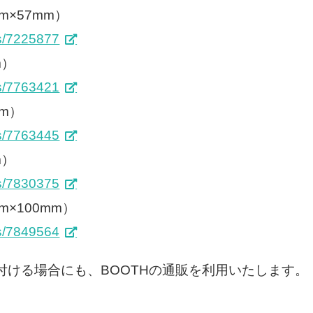
m×57mm）
ms/7225877
m）
ms/7763421
mm）
ms/7763445
m）
ms/7830375
×100mm）
ms/7849564
け付ける場合にも、BOOTHの通販を利用いたします。