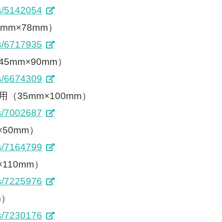
ms/5142054
mm×78mm）
ms/6717935
5mm×90mm）
ms/6674309
（35mm×100mm）
ms/7002687
50mm）
ms/7164799
110mm）
ms/7225976
m）
ms/7230176