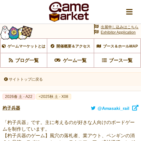
出展申し込みはこちら
Exhibitor Application
ゲームマーケットとは
開催概要＆アクセス
ブース＆ホールMAP
ブログ一覧
ゲーム一覧
ブース一覧
サイトトップに戻る
2026春 土 - A22
<2025秋 土 - X08
杓子兵器
@Amasaki_rail
「杓子兵器」です。主に考えるのが好きな人向けのボードゲー
ムを制作しています。
【杓子兵器のゲーム】風穴の落札者、業アウト、ペンギンの消