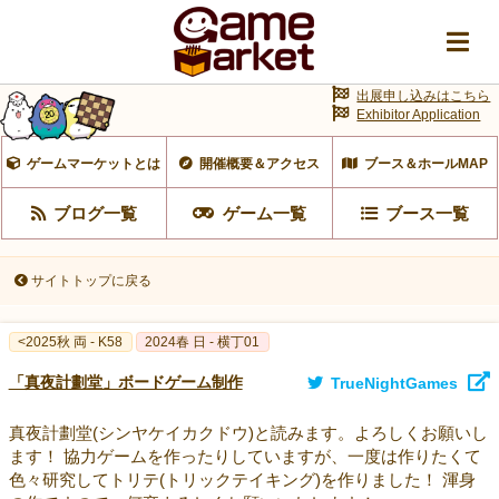
出展申し込みはこちら
Exhibitor Application
ゲームマーケットとは
開催概要＆アクセス
ブース＆ホールMAP
ブログ一覧
ゲーム一覧
ブース一覧
サイトトップに戻る
<2025秋 両 - K58
2024春 日 - 横丁01
「真夜計劃堂」ボードゲーム制作
TrueNightGames
真夜計劃堂(シンヤケイカクドウ)と読みます。よろしくお願いし
ます！ 協力ゲームを作ったりしていますが、一度は作りたくて
色々研究してトリテ(トリックテイキング)を作りました！ 渾身