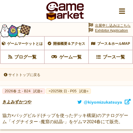
出展申し込みはこちら
Exhibitor Application
ゲームマーケットとは
開催概要＆アクセス
ブース＆ホールMAP
ブログ一覧
ゲーム一覧
ブース一覧
サイトトップに戻る
2026春 土 - B24
試遊○
<2025秋 日 - P05
試遊○
きよみずかつや
@kiyomizukatsuya
協力×バッグビルド(チップを使ったデッキ構築)のアナログゲー
ム「イグナイター -魔窟の結晶-」をゲムマ2024春にて販売。