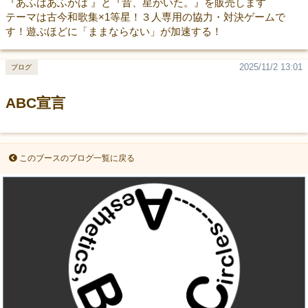
『あふはあふかは 』と『昔、星がいた。』を販売します
テーマは古今和歌集×1等星！３人専用の協力・対決ゲームで
す！遊ぶほどに「ままならない」が加速する！
2025/11/2 13:01
ブログ
ABC宣言
このブースのブログ一覧に戻る