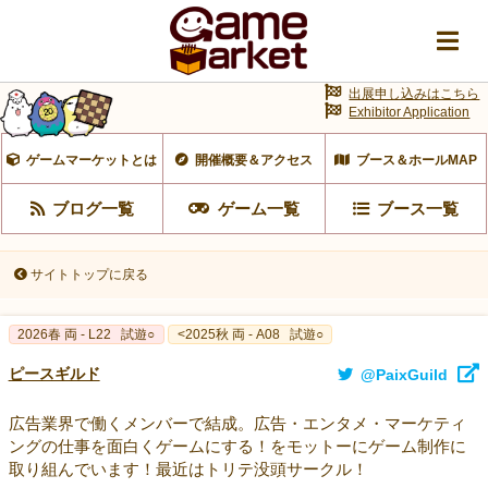
出展申し込みはこちら
Exhibitor Application
ゲームマーケットとは
開催概要＆アクセス
ブース＆ホールMAP
ブログ一覧
ゲーム一覧
ブース一覧
サイトトップに戻る
2026春 両 - L22
試遊○
<2025秋 両 - A08
試遊○
ピースギルド
@PaixGuild
広告業界で働くメンバーで結成。広告・エンタメ・マーケティ
ングの仕事を面白くゲームにする！をモットーにゲーム制作に
取り組んでいます！最近はトリテ没頭サークル！