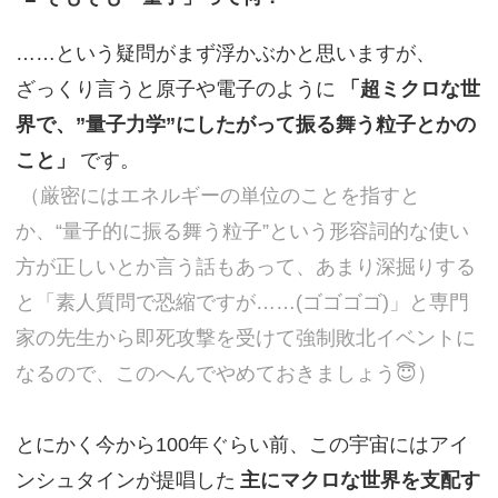
……という疑問がまず浮かぶかと思いますが、
ざっくり言うと原子や電子のように
「超ミクロな世
界で、”量子力学”にしたがって振る舞う粒子とかの
こと」
です。
（厳密にはエネルギーの単位のことを指すと
か、“量子的に振る舞う粒子”という形容詞的な使い
方が正しいとか言う話もあって、あまり深掘りする
と「素人質問で恐縮ですが……(ゴゴゴゴ)」と専門
家の先生から即死攻撃を受けて強制敗北イベントに
なるので、このへんでやめておきましょう😇）
とにかく今から100年ぐらい前、この宇宙にはアイ
ンシュタインが提唱した
主にマクロな世界を支配す