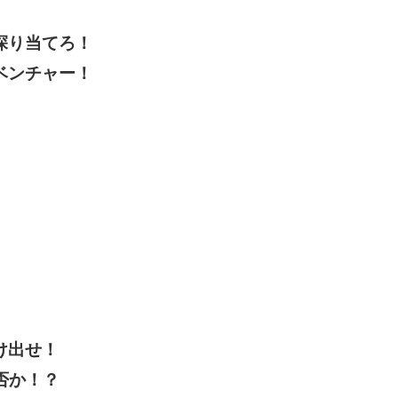
探り当てろ！
ベンチャー！
！
け出せ！
否か！？