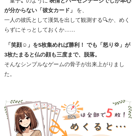
〝量子〟のように
表情とパーセンテージでしか本心
が分からない「彼女カード」
を、
一人の彼氏として漢気を出して観測する🔍か、めく
らずにそっとしておくか……
「笑顔☺️」を5枚集めれば勝利！ でも「怒り💢」が
3枚たまると仏の顔も三度まで、脱落。
そんなシンプルなゲームの骨子が出来上がりまし
た。